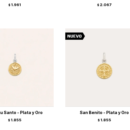
1.961
2.067
$
$
tu Santo - Plata y Oro
San Benito - Plata y Oro
1.855
1.855
$
$