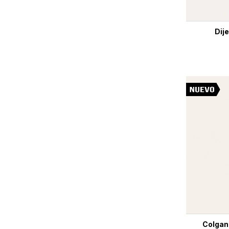
Dij
Colgant