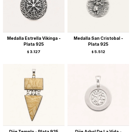
Medalla Estrella Vikinga -
Medalla San Cristobal -
Plata 925
Plata 925
3.127
5.512
$
$
Dije Templo - Plata 925
Dije Arbol De La Vida -