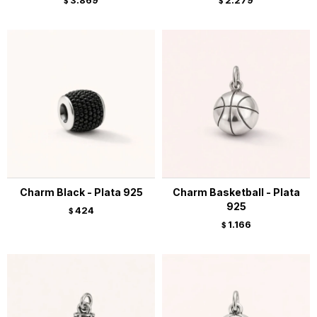
3.869
2.279
$
$
Charm Black - Plata 925
Charm Basketball - Plata
925
424
$
1.166
$