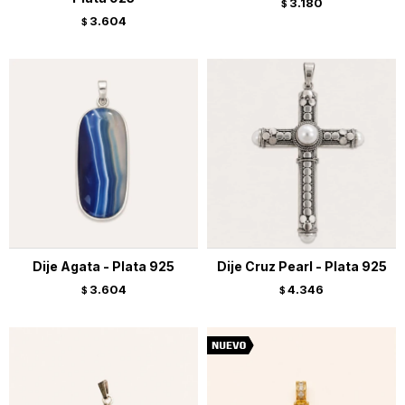
3.180
$
3.604
$
Dije Agata - Plata 925
Dije Cruz Pearl - Plata 925
3.604
4.346
$
$