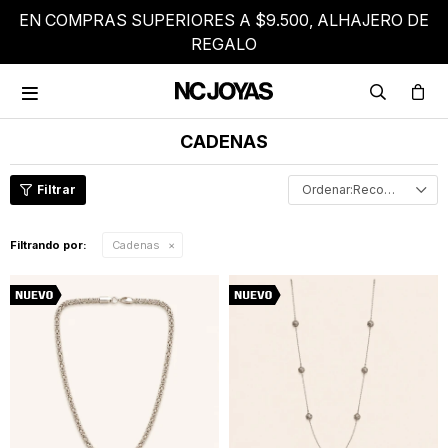
RETIRO EN PICK UP GRATIS

CADENAS
Recomendados
Filtrando por:
Cadenas