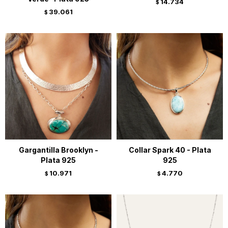
14.734
$
39.061
$
Gargantilla Brooklyn -
Collar Spark 40 - Plata
Plata 925
925
10.971
4.770
$
$