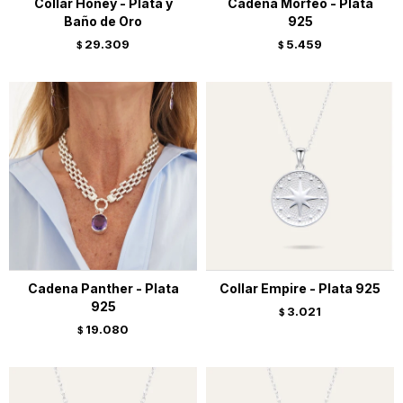
Collar Honey - Plata y
Cadena Morfeo - Plata
Baño de Oro
925
29.309
5.459
$
$
Cadena Panther - Plata
Collar Empire - Plata 925
925
3.021
$
19.080
$