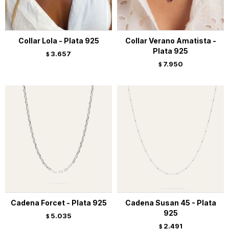
Collar Lola - Plata 925
Collar Verano Amatista -
Plata 925
3.657
$
7.950
$
Cadena Forcet - Plata 925
Cadena Susan 45 - Plata
925
5.035
$
2.491
$