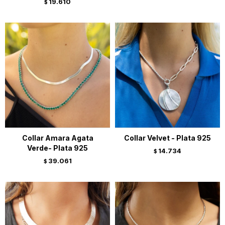
19.610
$
Collar Amara Agata
Collar Velvet - Plata 925
Verde- Plata 925
14.734
$
39.061
$