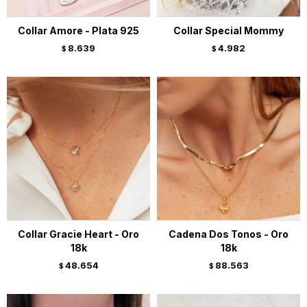
Collar Amore - Plata 925
Collar Special Mommy
8.639
4.982
$
$
Collar Gracie Heart - Oro
Cadena Dos Tonos - Oro
18k
18k
48.654
88.563
$
$