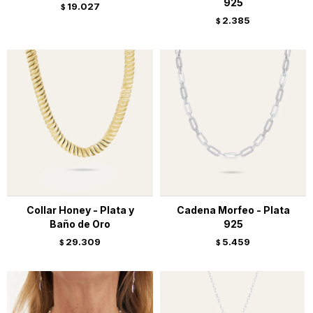
925
19.027
$
2.385
$
Collar Honey - Plata y
Cadena Morfeo - Plata
Baño de Oro
925
29.309
5.459
$
$