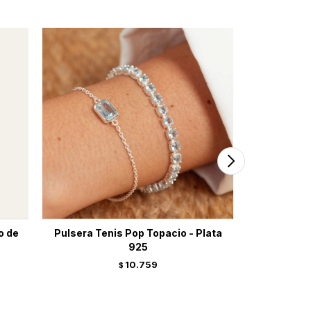
o de
Pulsera Tenis Pop Topacio - Plata
Pulsera 
925
10.759
$