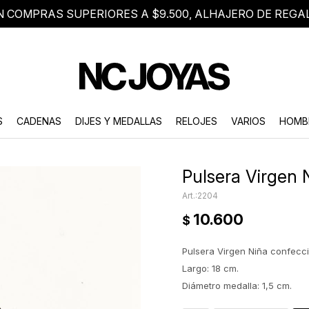
N COMPRAS SUPERIORES A $9.500, ALHAJERO DE REGA
8 2705 8376
Atención telefónica de lunes a viernes de 9 a 18 hs.
S
CADENAS
DIJES Y MEDALLAS
RELOJES
VARIOS
HOMB
Pulsera Virgen N
2204
10.600
$
Pulsera Virgen Niña confecc
Largo: 18 cm.
Diámetro medalla: 1,5 cm.