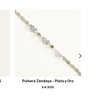
5
Pulsera Zendaya - Plata y Oro
Pulsera
4.505
$