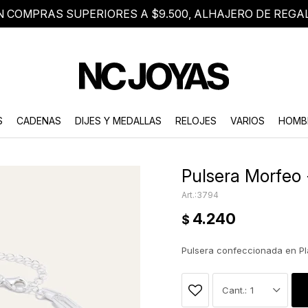
N COMPRAS SUPERIORES A $9.500, ALHAJERO DE REGA
8 2705 8376
Atención telefónica de lunes a viernes de 9 a 18 hs.
S
CADENAS
DIJES Y MEDALLAS
RELOJES
VARIOS
HOMB
Pulsera Morfeo 
3794
4.240
$
Pulsera confeccionada en Pl
1