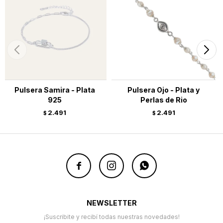
Pulsera Samira - Plata
Pulsera Ojo - Plata y
925
Perlas de Rio
2.491
2.491
$
$



NEWSLETTER
¡Suscribite y recibí todas nuestras novedades!