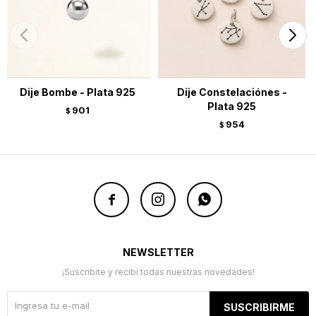
Dije Bombe - Plata 925
Dije Constelaciónes -
Plata 925
901
$
954
$



NEWSLETTER
¡Suscribite y recibí todas nuestras novedades!
SUSCRIBIRME