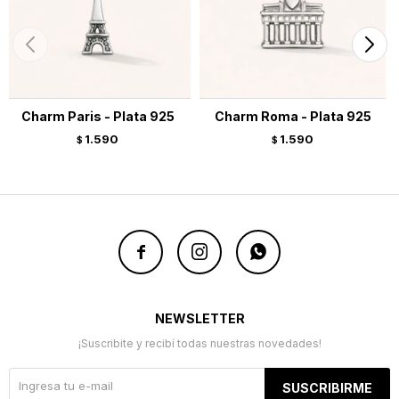
Charm Paris - Plata 925
Charm Roma - Plata 925
1.590
1.590
$
$



NEWSLETTER
¡Suscribite y recibí todas nuestras novedades!
SUSCRIBIRME