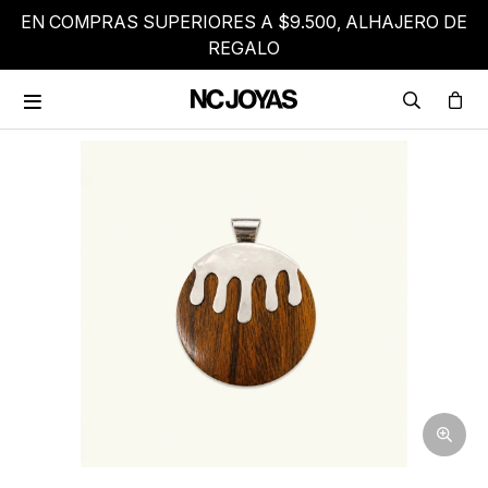
EN COMPRAS SUPERIORES A $9.500, ALHAJERO DE
REGALO
