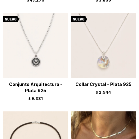
47.276
3.869
$
$
Conjunto Arquitectura -
Collar Crystal - Plata 925
Plata 925
2.544
$
9.381
$