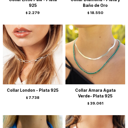
925
Baño de Oro
2.279
18.550
$
$
Collar London - Plata 925
Collar Amara Agata
Verde- Plata 925
7.738
$
39.061
$