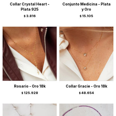
Collar Crystal Heart -
Conjunto Medicina - Plata
Plata 925
y Oro
3.816
15.105
$
$
Rosario - Oro 18k
Collar Gracie - Oro 18k
125.928
48.654
$
$