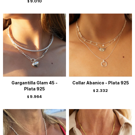
9.010
$
Gargantilla Glam 45 -
Collar Abanico - Plata 925
Plata 925
2.332
$
9.964
$