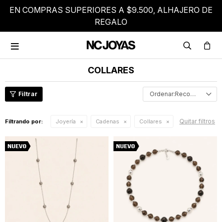
EN COMPRAS SUPERIORES A $9.500, ALHAJERO DE
REGALO

COLLARES
Recomendados
Quitar filtros
Filtrando por:
Joyería
Cadenas
Collares