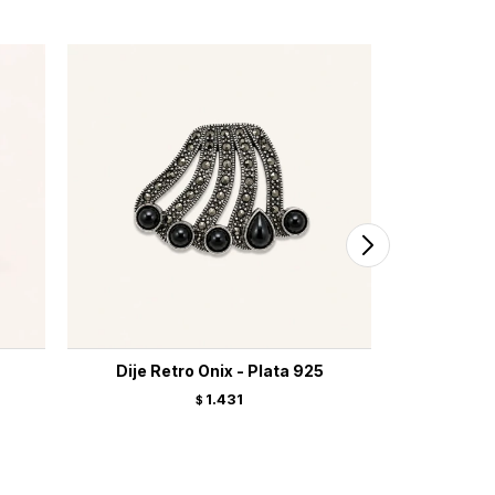
Dije Retro Onix - Plata 925
Charm 
1.431
$