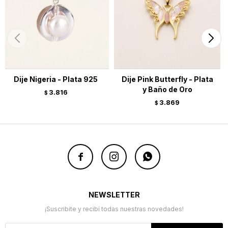
Dije Nigeria - Plata 925
Dije Pink Butterfly - Plata
y Baño de Oro
3.816
$
3.869
$



NEWSLETTER
¡Suscribite y recibí todas nuestras novedades!