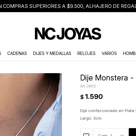
N COMPRAS SUPERIORES A $9.500, ALHAJERO DE REGA
8 2705 8376
Atención telefónica de lunes a viernes de 9 a 18 hs.
S
CADENAS
DIJES Y MEDALLAS
RELOJES
VARIOS
HOMB
Dije Monstera -
2802
1.590
$
Dije confeccionado en Plata 
Largo: 3cm.
1