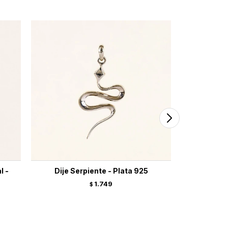
l -
Dije Serpiente - Plata 925
Medall
1.749
$