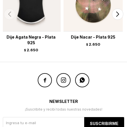
Dije Agata Negra - Plata
Dije Nacar - Plata 925
925
2.650
$
2.650
$



NEWSLETTER
¡Suscribite y recibí todas nuestras novedades!
SUSCRIBIRME