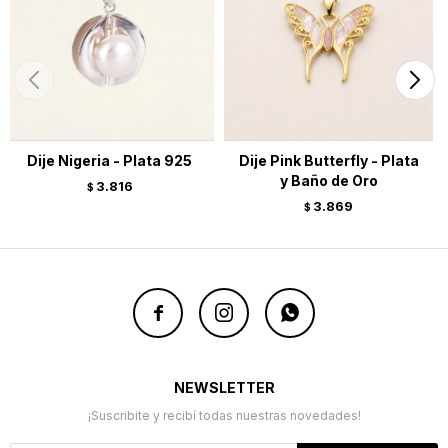
Dije Nigeria - Plata 925
Dije Pink Butterfly - Plata
y Baño de Oro
3.816
$
3.869
$



NEWSLETTER
¡Suscribite y recibí todas nuestras novedades!