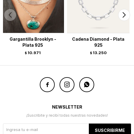
Gargantilla Brooklyn -
Cadena Diamond - Plata
Plata 925
925
10.971
13.250
$
$



NEWSLETTER
¡Suscribite y recibí todas nuestras novedades!
SUSCRIBIRME