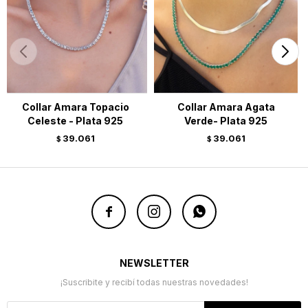
Collar Amara Topacio
Collar Amara Agata
Celeste - Plata 925
Verde- Plata 925
39.061
39.061
$
$



NEWSLETTER
¡Suscribite y recibí todas nuestras novedades!