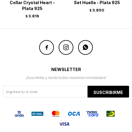
Collar Crystal Heart -
Set Huella - Plata 925
Plata 925
3.850
$
3.816
$



NEWSLETTER
¡Suscribite y recibí todas nuestras novedades!
SUSCRIBIRME