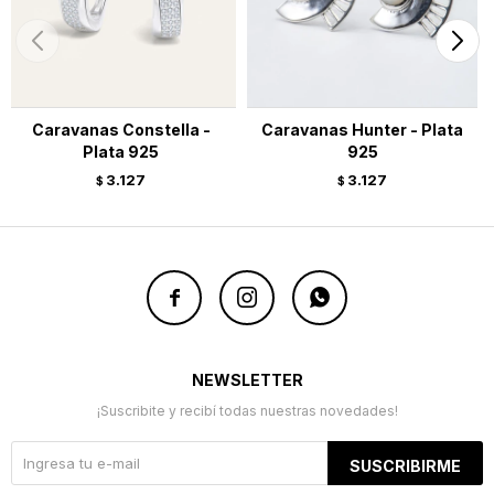
Caravanas Constella -
Caravanas Hunter - Plata
Plata 925
925
3.127
3.127
$
$



NEWSLETTER
¡Suscribite y recibí todas nuestras novedades!
SUSCRIBIRME