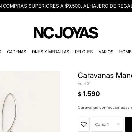
N COMPRAS SUPERIORES A $9.500, ALHAJERO DE REGA
8 2705 8376
Atención telefónica de lunes a viernes de 9 a 18 hs.
S
CADENAS
DIJES Y MEDALLAS
RELOJES
VARIOS
HOMB
Caravanas Mano
601
1.590
$
Caravanas confeccionadas e
1