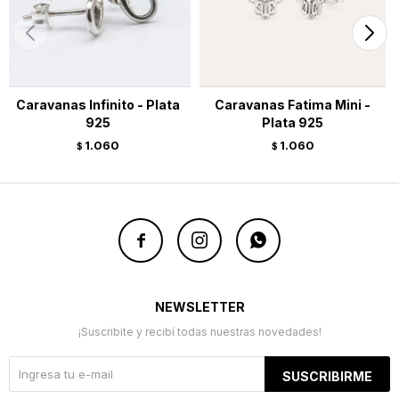
Caravanas Infinito - Plata
Caravanas Fatima Mini -
925
Plata 925
1.060
1.060
$
$



NEWSLETTER
¡Suscribite y recibí todas nuestras novedades!
SUSCRIBIRME