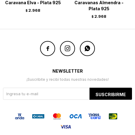
Caravana Elva - Plata 925
Caravanas Almendra -
Plata 925
2.968
$
2.968
$



NEWSLETTER
¡Suscribite y recibí todas nuestras novedades!
SUSCRIBIRME