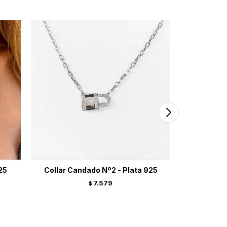
25
Collar Candado Nº2 - Plata 925
Cadena B
7.579
$