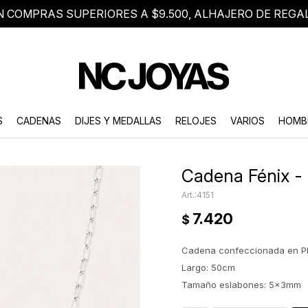
N COMPRAS SUPERIORES A $9.500, ALHAJERO DE REGA
8 2705 8376
Atención telefónica de lunes a viernes de 9 a 18 hs.
S
CADENAS
DIJES Y MEDALLAS
RELOJES
VARIOS
HOMB
Cadena Fénix - 
4151
7.420
$
Cadena confeccionada en Pl
Largo: 50cm
Tamaño eslabones: 5x3mm