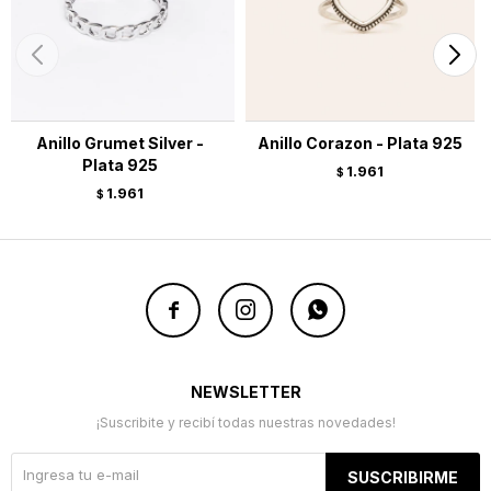
Anillo Grumet Silver -
Anillo Corazon - Plata 925
Plata 925
1.961
$
1.961
$



NEWSLETTER
¡Suscribite y recibí todas nuestras novedades!
SUSCRIBIRME