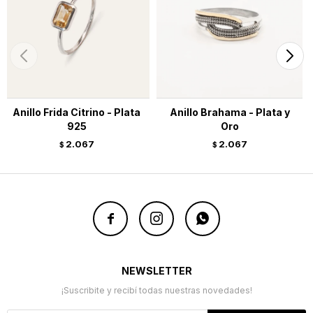
Anillo Frida Citrino - Plata
Anillo Brahama - Plata y
925
Oro
2.067
2.067
$
$



NEWSLETTER
¡Suscribite y recibí todas nuestras novedades!