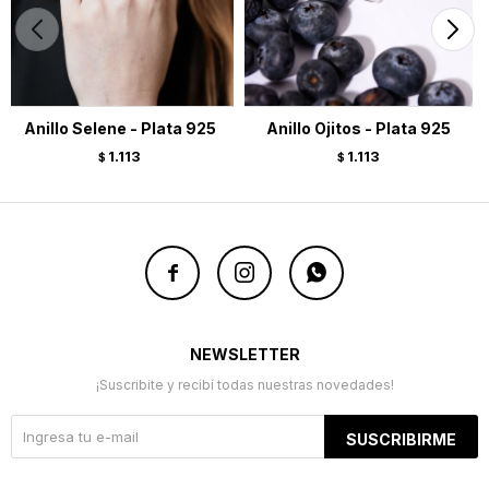
Anillo Selene - Plata 925
Anillo Ojitos - Plata 925
1.113
1.113
$
$



NEWSLETTER
¡Suscribite y recibí todas nuestras novedades!
SUSCRIBIRME