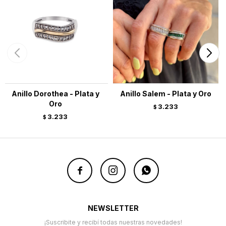
Anillo Dorothea - Plata y
Anillo Salem - Plata y Oro
Oro
3.233
$
3.233
$



NEWSLETTER
¡Suscribite y recibí todas nuestras novedades!