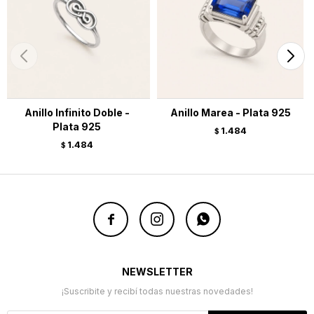
Anillo Infinito Doble -
Anillo Marea - Plata 925
Plata 925
1.484
$
1.484
$



NEWSLETTER
¡Suscribite y recibí todas nuestras novedades!