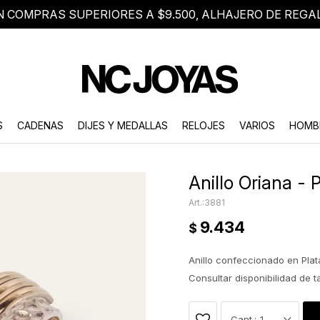
N COMPRAS SUPERIORES A $9.500, ALHAJERO DE REGA
8 2705 8376
Atención telefónica de lunes a viernes de 9 a 18 hs.
S
CADENAS
DIJES Y MEDALLAS
RELOJES
VARIOS
HOMB
Anillo Oriana - 
3881
9.434
$
Anillo confeccionado en Plat
Consultar disponibilidad de 
1