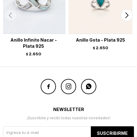
Anillo Infinito Nacar -
Anillo Gota - Plata 925
Plata 925
2.650
$
2.650
$



NEWSLETTER
¡Suscribite y recibí todas nuestras novedades!
SUSCRIBIRME