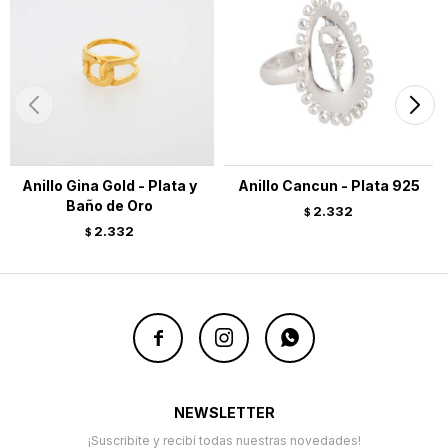
Anillo Gina Gold - Plata y
Anillo Cancun - Plata 925
Baño de Oro
2.332
$
2.332
$



NEWSLETTER
¡Suscribite y recibí todas nuestras novedades!