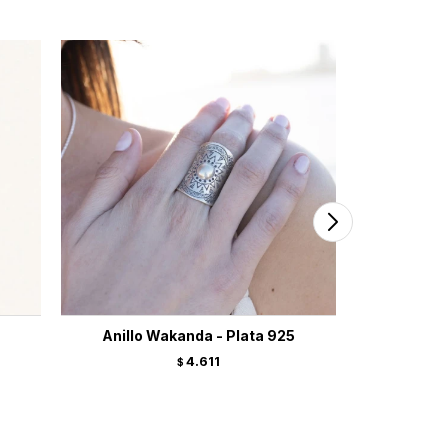
Anillo Wakanda - Plata 925
Anillo Li
4.611
$