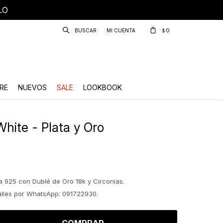
LO
0
$
RE
NUEVOS
SALE
LOOKBOOK
White - Plata y Oro
a 925 con Dublé de Oro 18k y Circonias.
talles por WhatsApp: 091722930.