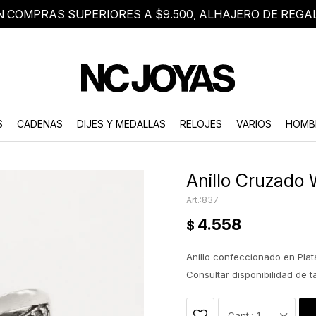
N COMPRAS SUPERIORES A $9.500, ALHAJERO DE REGA
8 2705 8376
Atención telefónica de lunes a viernes de 9 a 18 hs.
S
CADENAS
DIJES Y MEDALLAS
RELOJES
VARIOS
HOMB
Anillo Cruzado 
837
4.558
$
Anillo confeccionado en Plat
Consultar disponibilidad de 
1