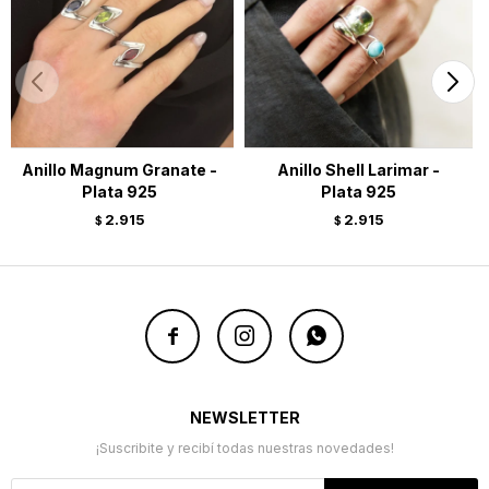
Anillo Magnum Granate -
Anillo Shell Larimar -
Plata 925
Plata 925
2.915
2.915
$
$



NEWSLETTER
¡Suscribite y recibí todas nuestras novedades!