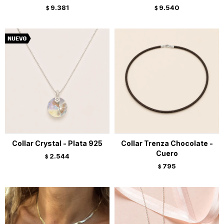
9.381
9.540
$
$
Collar Crystal - Plata 925
Collar Trenza Chocolate -
Cuero
2.544
$
795
$