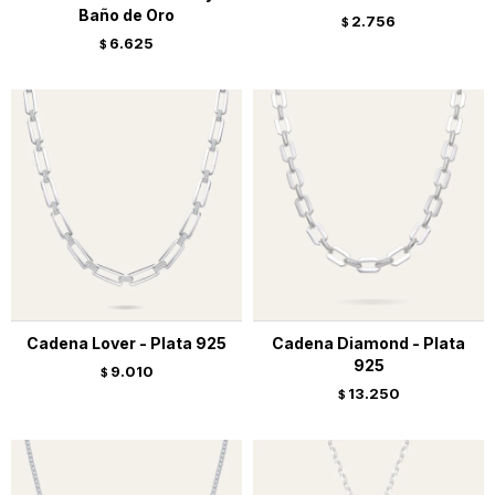
Baño de Oro
2.756
$
6.625
$
Cadena Lover - Plata 925
Cadena Diamond - Plata
925
9.010
$
13.250
$