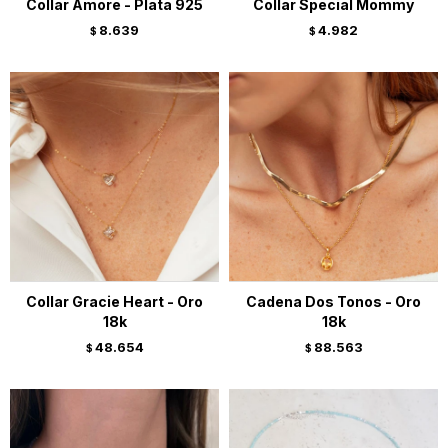
Collar Amore - Plata 925
Collar Special Mommy
8.639
4.982
$
$
Collar Gracie Heart - Oro
Cadena Dos Tonos - Oro
18k
18k
48.654
88.563
$
$