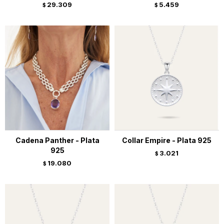
29.309
5.459
$
$
Cadena Panther - Plata
Collar Empire - Plata 925
925
3.021
$
19.080
$