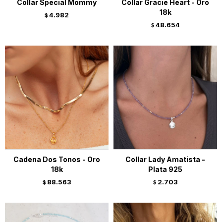
Collar Special Mommy
Collar Gracie Heart - Oro
18k
4.982
$
48.654
$
Cadena Dos Tonos - Oro
Collar Lady Amatista -
18k
Plata 925
88.563
2.703
$
$