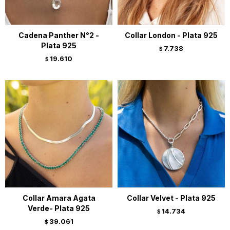
Cadena Panther N°2 -
Collar London - Plata 925
Plata 925
7.738
$
19.610
$
Collar Amara Agata
Collar Velvet - Plata 925
Verde- Plata 925
14.734
$
39.061
$