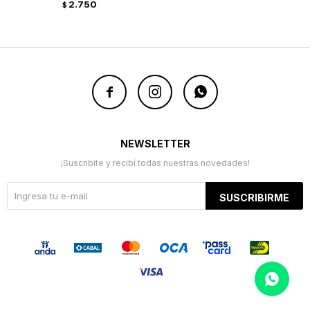
2.750
$



NEWSLETTER
¡Suscribite y recibí todas nuestras novedades!
SUSCRIBIRME