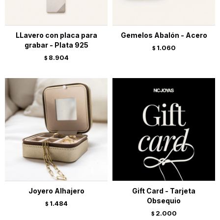
LLavero con placa para
Gemelos Abalón - Acero
grabar - Plata 925
1.060
$
8.904
$
Joyero Alhajero
Gift Card - Tarjeta
Obsequio
1.484
$
2.000
$