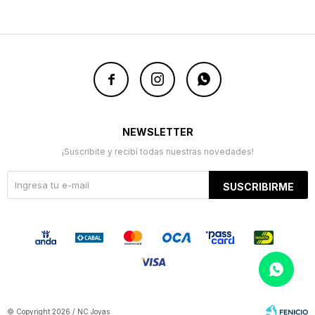



NEWSLETTER
¡Suscribite y recibí todas nuestras novedades!
SUSCRIBIRME
© Copyright 2026 / NC Joyas