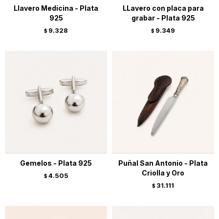
Llavero Medicina - Plata
LLavero con placa para
925
grabar - Plata 925
9.328
9.349
$
$
Gemelos - Plata 925
Puñal San Antonio - Plata
Criolla y Oro
4.505
$
31.111
$