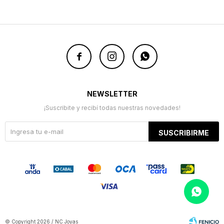



NEWSLETTER
¡Suscribite y recibí todas nuestras novedades!
SUSCRIBIRME
© Copyright 2026 / NC Joyas