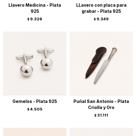
Llavero Medicina - Plata
LLavero con placa para
925
grabar - Plata 925
9.328
9.349
$
$
Gemelos - Plata 925
Puñal San Antonio - Plata
Criolla y Oro
4.505
$
31.111
$