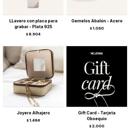
LLavero con placa para
Gemelos Abalón - Acero
grabar - Plata 925
1.060
$
8.904
$
Joyero Alhajero
Gift Card - Tarjeta
Obsequio
1.484
$
2.000
$