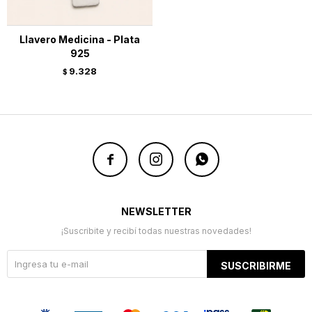
Llavero Medicina - Plata
925
9.328
$



NEWSLETTER
¡Suscribite y recibí todas nuestras novedades!
SUSCRIBIRME