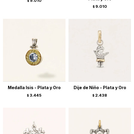
9.010
$
9.010
$
Medalla Isis - Plata y Oro
Dije de Niño - Plata y Oro
3.445
2.438
$
$