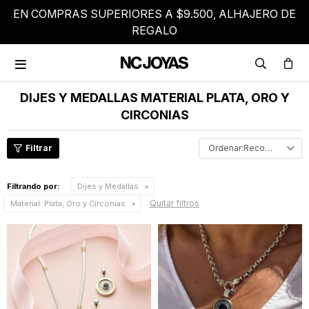
EN COMPRAS SUPERIORES A $9.500, ALHAJERO DE
REGALO

DIJES Y MEDALLAS MATERIAL PLATA, ORO Y
CIRCONIAS
Recomendados
Filtrando por:
Dijes y Medallas
Quitar filtros
Material:
Plata, Oro y Circonias