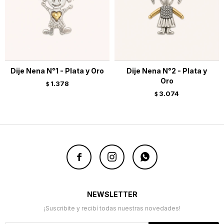
Dije Nena N°1 - Plata y Oro
Dije Nena N°2 - Plata y
Oro
1.378
$
3.074
$



NEWSLETTER
¡Suscribite y recibí todas nuestras novedades!