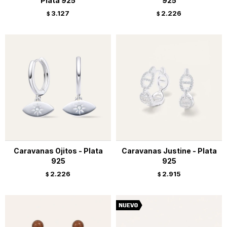
Plata 925
925
3.127
2.226
$
$
Caravanas Ojitos - Plata
Caravanas Justine - Plata
925
925
2.226
2.915
$
$