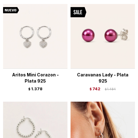
Aritos Mini Corazon -
Caravanas Lady - Plata
Plata 925
925
1.378
742
$
$
1.484
$