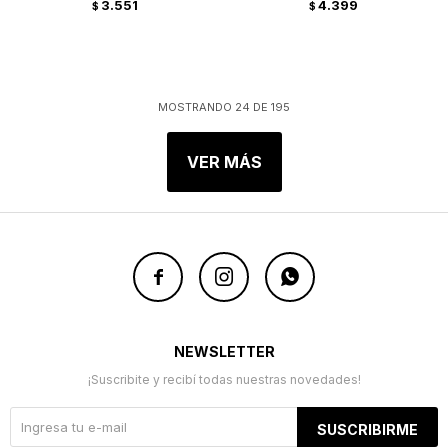
3.551
4.399
$
$
MOSTRANDO
24
DE
195
VER MÁS



NEWSLETTER
¡Suscribite y recibí todas nuestras novedades!
SUSCRIBIRME