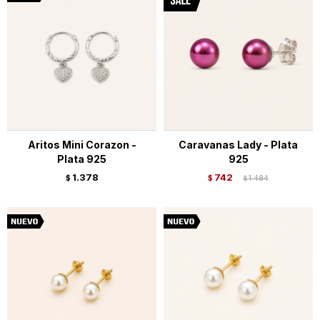
Aritos Mini Corazon -
Caravanas Lady - Plata
Plata 925
925
1.378
742
$
$
1.484
$