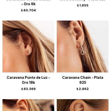
- Oro 9k
1.855
$
40.704
$
Caravana Punto de Luz -
Caravana Chain - Plata
Oro 18k
925
83.369
2.862
$
$