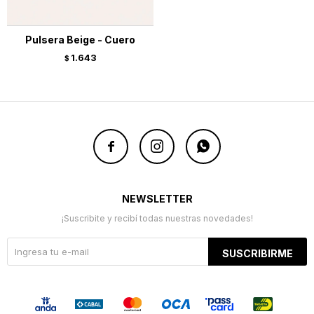
Pulsera Beige - Cuero
1.643
$



NEWSLETTER
¡Suscribite y recibí todas nuestras novedades!
SUSCRIBIRME